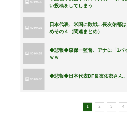
い投稿をしてしまう
日本代表、米国に敗戦…長友佑都は
めその４（関連まとめ）
◆悲報◆森保一監督、アナに「3バ
ｗｗ
◆悲報◆日本代表DF長友佑都さん
1
2
3
4