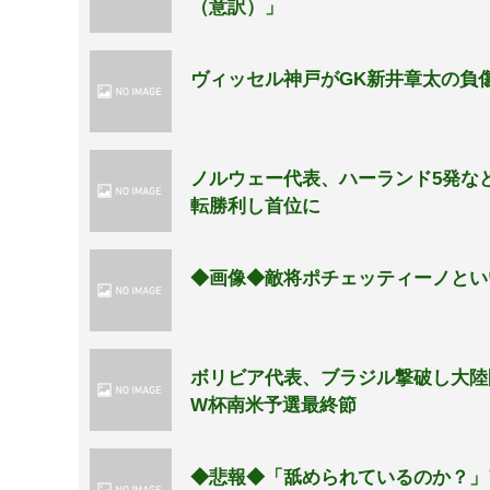
（意訳）」
ヴィッセル神戸がGK新井章太の負
ノルウェー代表、ハーランド5発な
転勝利し首位に
◆画像◆敵将ポチェッティーノとい
ボリビア代表、ブラジル撃破し大陸
W杯南米予選最終節
◆悲報◆「舐められているのか？」