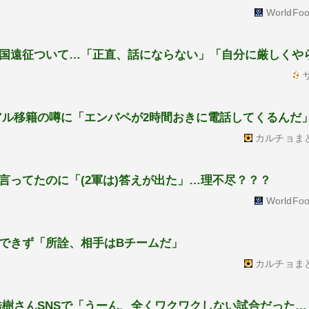
WorldFoo
国遠征ついて…「正直、話にならない」「自分に厳しくや
サ
アル移籍の噂に「エンバペが2時間おきに電話してくるんだ
カルチョま
言ってたのに「(2軍は)答えが出た」…理不尽？？？
WorldFoo
できず「所詮、相手はBチームだ」
カルチョま
浩樹さんSNSで「うーん、全くワクワクしない試合だった…