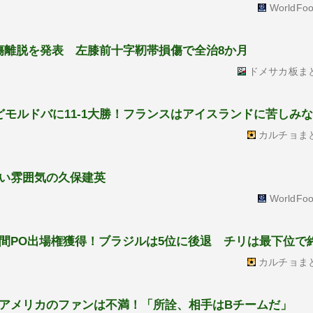
WorldFoo
傷離脱を発表 左膝前十字靭帯損傷で全治8か月
ドメサカ板ま
どモルドバに11-1大勝！フランスはアイスランドに苦しみ
カルチョま
い雰囲気の久保建英
WorldFoo
間PO出場権獲得！ブラジルは5位に後退 チリは最下位
カルチョま
アメリカのファンは不満！「所詮、相手はBチームだ」