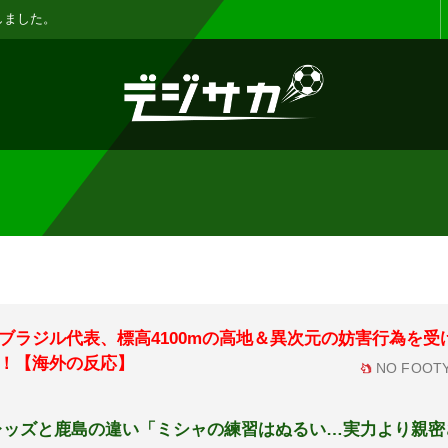
お知らせ :
表示設定機能を追加しまし
ブラジル代表、標高4100mの高地＆異次元の妨害行為を受
！【海外の反応】
NO FOOTY
レッズと鹿島の違い「ミシャの練習はぬるい…実力より親密