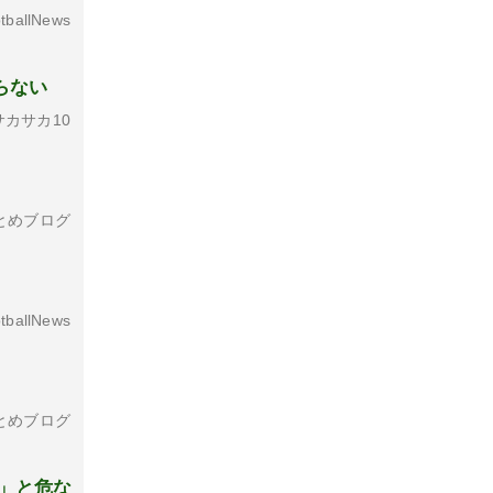
tballNews
らない
カサカ10
」
とめブログ
tballNews
とめブログ
」と危な