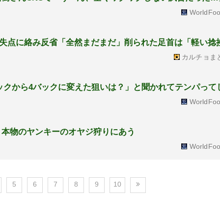
WorldFoo
失点に絡み反省「全然まだまだ」削られた足首は「軽い捻
カルチョま
ックから4バックに変えた狙いは？」と聞かれてテンパって
WorldFoo
、本物のヤンキーのオヤジ狩りにあう
WorldFoo
5
6
7
8
9
10