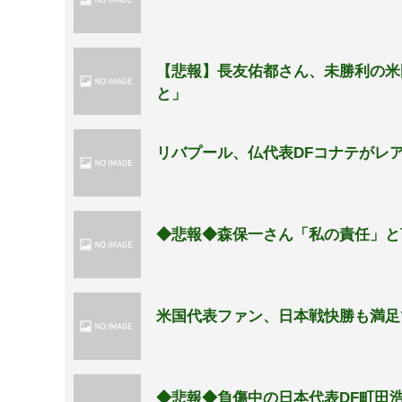
【悲報】長友佑都さん、未勝利の米
と」
リバプール、仏代表DFコナテがレ
◆悲報◆森保一さん「私の責任」と
米国代表ファン、日本戦快勝も満足
◆悲報◆負傷中の日本代表DF町田