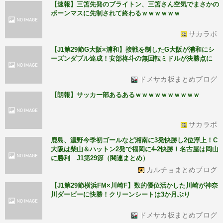
【速報】三笘先発のブライトン、三笘さん空気でまさかの
ボーンマスに先制されて終わるｗｗｗｗｗｗ
サカラボ
【J1第29節G大阪×浦和】接戦を制したG大阪が浦和にシ
ーズンダブル達成！安部柊斗の無回転ミドルが決勝点に
ドメサカ板まとめブログ
【朗報】サッカー部あるあるｗｗｗｗｗｗｗｗｗｗ
サカラボ
鹿島、濃野今季初ゴールなど湘南に3発快勝し2位浮上！C
大阪は柴山＆ハットン2発で福岡に4-2快勝！名古屋は岡山
に勝利 J1第29節（関連まとめ）
カルチョまとめブログ
【J1第29節横浜FM×川崎F】数的優位活かした川崎が神奈
川ダービーに快勝！クリーンシートは3か月ぶり
ドメサカ板まとめブログ