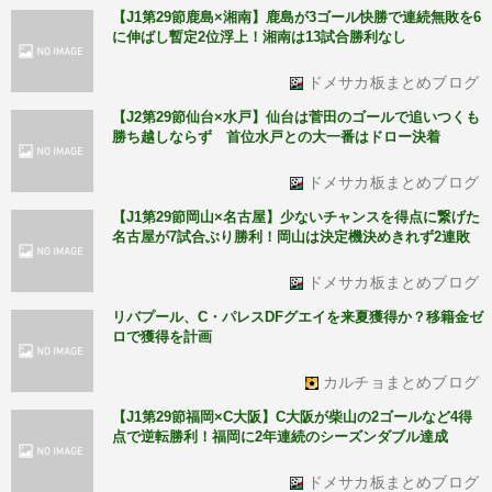
【J1第29節鹿島×湘南】鹿島が3ゴール快勝で連続無敗を6
に伸ばし暫定2位浮上！湘南は13試合勝利なし
ドメサカ板まとめブログ
【J2第29節仙台×水戸】仙台は菅田のゴールで追いつくも
勝ち越しならず 首位水戸との大一番はドロー決着
ドメサカ板まとめブログ
【J1第29節岡山×名古屋】少ないチャンスを得点に繋げた
名古屋が7試合ぶり勝利！岡山は決定機決めきれず2連敗
ドメサカ板まとめブログ
リバプール、C・パレスDFグエイを来夏獲得か？移籍金ゼ
ロで獲得を計画
カルチョまとめブログ
【J1第29節福岡×C大阪】C大阪が柴山の2ゴールなど4得
点で逆転勝利！福岡に2年連続のシーズンダブル達成
ドメサカ板まとめブログ