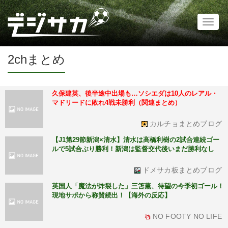
Toggl
naviga
2chまとめ
久保建英、後半途中出場も…ソシエダは10人のレアル・
マドリードに敗れ4戦未勝利（関連まとめ）
カルチョまとめブログ
【J1第29節新潟×清水】清水は高橋利樹の2試合連続ゴー
ルで5試合ぶり勝利！新潟は監督交代後いまだ勝利なし
ドメサカ板まとめブログ
英国人「魔法が炸裂した」三笘薫、待望の今季初ゴール！
現地サポから称賛続出！【海外の反応】
NO FOOTY NO LIFE