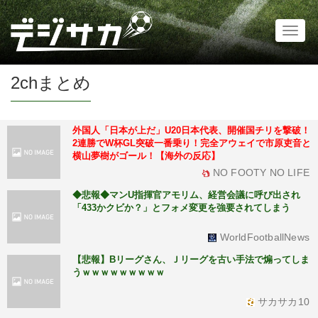
Toggl
naviga
2chまとめ
外国人「日本が上だ」U20日本代表、開催国チリを撃破！
2連勝でW杯GL突破一番乗り！完全アウェイで市原吏音と
横山夢樹がゴール！【海外の反応】
NO FOOTY NO LIFE
◆悲報◆マンU指揮官アモリム、経営会議に呼び出され
「433かクビか？」とフォメ変更を強要されてしまう
WorldFootballNews
【悲報】Bリーグさん、Ｊリーグを古い手法で煽ってしま
うｗｗｗｗｗｗｗｗｗ
サカサカ10