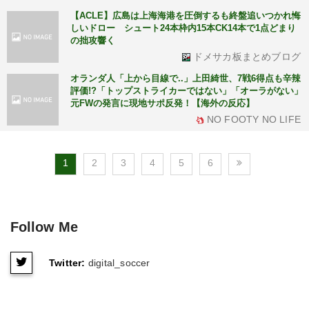
【ACLE】広島は上海海港を圧倒するも終盤追いつかれ悔
しいドロー シュート24本枠内15本CK14本で1点どまり
の拙攻響く
ドメサカ板まとめブログ
オランダ人「上から目線で..」上田綺世、7戦6得点も辛辣
評価!?「トップストライカーではない」「オーラがない」
元FWの発言に現地サポ反発！【海外の反応】
NO FOOTY NO LIFE
1
2
3
4
5
6
Follow Me
Twitter:
digital_soccer