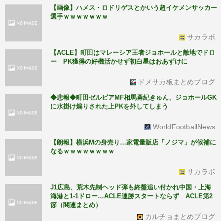
【画像】ハメス・ロドリゲスとかいう超イケメンサッカー
選手ｗｗｗｗｗｗｗ
サカラボ
【ACLE】町田はマレーシア王者ジョホールと敵地でドロ
ー PK獲得の好機活かせず初白星はおあずけに
ドメサカ板まとめブログ
◆悲報◆町田ゼルビアMF相馬勇紀きゅん、ジョホールGK
に水掛け煽りされた上PKを外してしまう
WorldFootballNews
【朗報】横浜Mの身売り…家電量販店「ノジマ」が候補に
なるｗｗｗｗｗｗｗｗ
サカラボ
J1広島、荒木先制ヘッド弾も終盤追い付かれ中国・上海
海港と1-1ドロー…ACLE連勝スタートならず ACLE第2
節（関連まとめ）
カルチョまとめブログ