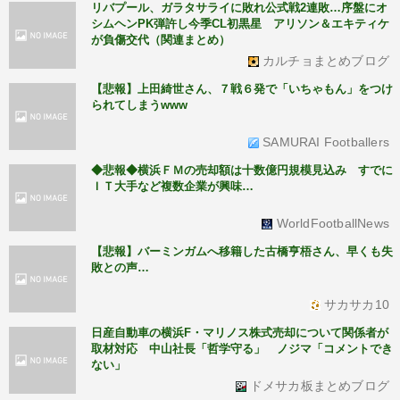
リバプール、ガラタサライに敗れ公式戦2連敗…序盤にオ
シムヘンPK弾許し今季CL初黒星 アリソン＆エキティケ
が負傷交代（関連まとめ）
カルチョまとめブログ
【悲報】上田綺世さん、７戦６発で「いちゃもん」をつけ
られてしまうwww
SAMURAI Footballers
◆悲報◆横浜ＦＭの売却額は十数億円規模見込み すでに
ＩＴ大手など複数企業が興味…
WorldFootballNews
【悲報】バーミンガムへ移籍した古橋亨梧さん、早くも失
敗との声…
サカサカ10
日産自動車の横浜F・マリノス株式売却について関係者が
取材対応 中山社長「哲学守る」 ノジマ「コメントでき
ない」
ドメサカ板まとめブログ