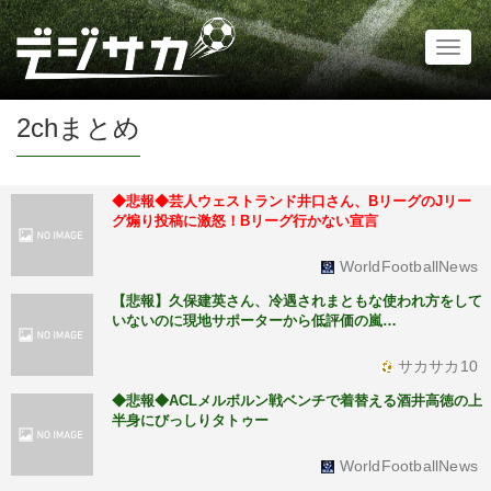
Toggl
naviga
2chまとめ
◆悲報◆芸人ウェストランド井口さん、BリーグのJリー
グ煽り投稿に激怒！Bリーグ行かない宣言
WorldFootballNews
【悲報】久保建英さん、冷遇されまともな使われ方をして
いないのに現地サポーターから低評価の嵐…
サカサカ10
◆悲報◆ACLメルボルン戦ベンチで着替える酒井高徳の上
半身にびっしりタトゥー
WorldFootballNews