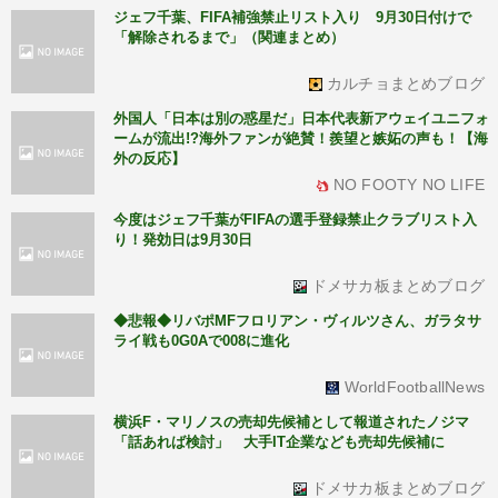
ジェフ千葉、FIFA補強禁止リスト入り 9月30日付けで
「解除されるまで」（関連まとめ）
カルチョまとめブログ
外国人「日本は別の惑星だ」日本代表新アウェイユニフォ
ームが流出!?海外ファンが絶賛！羨望と嫉妬の声も！【海
外の反応】
NO FOOTY NO LIFE
今度はジェフ千葉がFIFAの選手登録禁止クラブリスト入
り！発効日は9月30日
ドメサカ板まとめブログ
◆悲報◆リバポMFフロリアン・ヴィルツさん、ガラタサ
ライ戦も0G0Aで008に進化
WorldFootballNews
横浜F・マリノスの売却先候補として報道されたノジマ
「話あれば検討」 大手IT企業なども売却先候補に
ドメサカ板まとめブログ