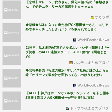
【悲報】マレーシア代表さん、帰化申請7名の「書類改ざ
ん」で処分…ラ・リーガ所属選手もｗｗｗｗｗ
サカラボ
◆悲報◆ACLに久々に出た神戸GK権田修一さん、エリア
外でキャッチしたとされハンドを取られてしまう
WorldFootballNews
J1神戸、汰木劇的AT弾でメルボルン・シティ撃破！Jリー
グ勢唯一のACLE連勝スタート ACLE第2節（関連まと
め）
カルチョまとめブログ
◆悲報◆身売り報道の横浜Fマリノス社長が謎の上から目
線「オリテンで親会社が変わってないのはうちだけ」
WorldFootballNews
【ACLE】神戸はホームでメルボルンシティーを下し開幕
2連勝！新加入のGK権田修一が完封勝利に貢献
ドメサカ板まとめブログ