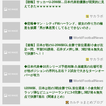
【朗報】サッカーU-20W杯…日本代表初優勝が現実的に見
えてきたｗｗｗｗｗｗｗｗ
サカラボ
◆悲報◆マン・シティFWハーランド、彼女の作り方の極
意を披露「男が鼻息荒くしてるとできないのさ」
WorldFootballNews
【速報】日本が初のU-20W杯GL全勝で首位通過!小倉が左
足一閃、平賀OG誘発、石井ダメ押し弾、3戦7発＆無失点
で決勝Tへ！！
サカラボ
◆日本代表◆10月シリーズ予想布陣-久保建英の出場可否
が他ポジションの序列も左右？２試合で大きなターンオー
バーが有力
WorldFootballNews
U20W杯、日本は初の3戦全勝でGL首位通過！小倉先制ゴ
ラッソ弾などニュージーランドに3-0完勝し3戦7発＆無失
点で決勝T進出（関連まとめ）
カルチョまとめブログ