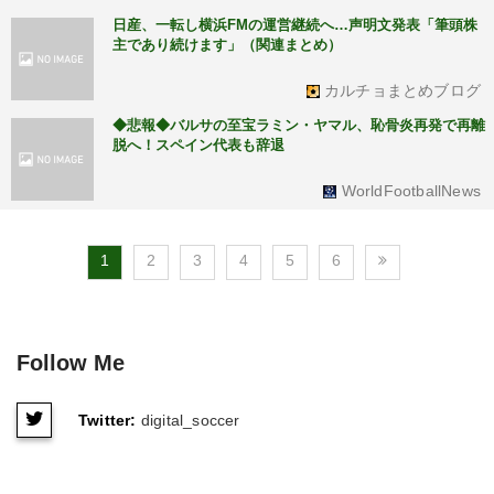
日産、一転し横浜FMの運営継続へ…声明文発表「筆頭株
主であり続けます」（関連まとめ）
カルチョまとめブログ
◆悲報◆バルサの至宝ラミン・ヤマル、恥骨炎再発で再離
脱へ！スペイン代表も辞退
WorldFootballNews
1
2
3
4
5
6
Follow Me
Twitter:
digital_soccer