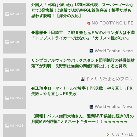
外国人「日本は強いわ」U20日本代表、スーパーゴールな
どで3発快勝！3連勝でU20W杯GL首位突破！相手サポも
思わず脱帽！【海外の反応】
NO FOOTY NO LIFE
◆悲報◆上田綺世 ７戦６発も元ＦＷのオランダ人は不満
「トップストライカーではない」「カリスマ性がない」
WorldFootballNews
サンプロアルウィンでバックスタンド照明施設の鉄骨部材
落下が判明 長野県は当面の間使用停止にすると発表
ドメサカ板まとめブログ
◆EL珍◆ローマ×リールで珍事！PK失敗→やり直し→PK
失敗→やり直し→PK失敗
WorldFootballNews
【朗報】パレス鎌田大地さん、週間MVP候補に続き9月の
月間MVP候補にノミネートキターー！！ｗｗｗｗｗｗ
サカサカ10