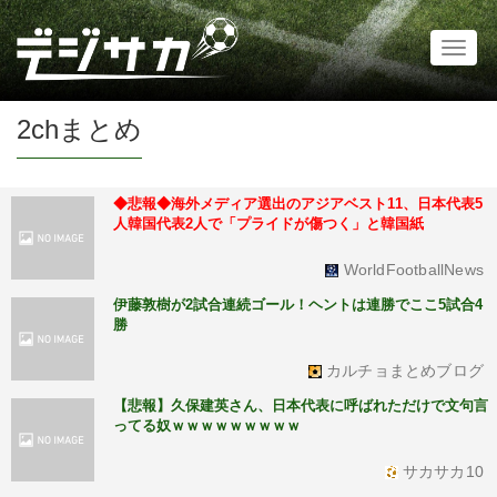
Toggl
naviga
2chまとめ
◆悲報◆海外メディア選出のアジアベスト11、日本代表5
人韓国代表2人で「プライドが傷つく」と韓国紙
WorldFootballNews
伊藤敦樹が2試合連続ゴール！ヘントは連勝でここ5試合4
勝
カルチョまとめブログ
【悲報】久保建英さん、日本代表に呼ばれただけで文句言
ってる奴ｗｗｗｗｗｗｗｗｗ
サカサカ10