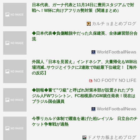
日本代表、ガーナ代表と11月14日に豊田スタジアムで対
戦へ！W杯に向けアフリカ勢対策（関連まとめ）
カルチョまとめブログ
◆日本代表◆負傷離脱中だった久保建英、全体練習部分合
流
WorldFootballNews
外国人「日本を見習え」インドネシア、大量帰化もW杯出
場消滅..サウジとイラクに2連敗でB組最下位確定！【海外
の反応】
NO FOOTY NO LIFE
◆朗報◆嘗て”ワ級”と呼ばれ対策本部が設置されたブラ
ジル人FWワシントン、FC相模原のGM就任発表！現在は
ブラジル国会議員
WorldFootballNews
今季リカルド体制で躍進を遂げた柏レイソル 日立台のチ
ケット争奪戦が過熱
ドメサカ板まとめブログ