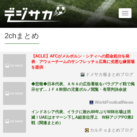
Toggl
naviga
2chまとめ
【ACLE】AFCがメルボルン・シティへの罰金処分を発
表 アウェーチームのサンフレッチェ広島に劣悪な練習場
を提供
ドメサカ板まとめブログ
◆悲報◆日本代表、ＡＮＡの広告看板をパラグアイ戦で掲
示せず…ＪＦＡ幹部の児童ポルノ閲覧・有罪判決余波
WorldFootballNews
インドネシア代表、イラクに敗れ88年ぶりW杯出場は消
滅！UAEはオマーン下しA組首位浮上 W杯アジアPO第2
戦（関連まとめ）
カルチョまとめブログ