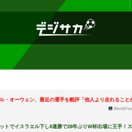
お知らせ :
表示設定機能を追加しまし
ル・オーウェン、最近の選手を酷評「他人より走れること
WorldFoo
ットでイスラエル下し6連勝で28年ぶりW杯出場に王手！