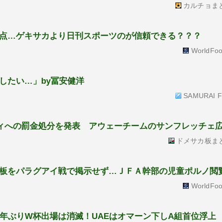
カルチョま
点…ゲキサカより日刊スポーツのが信頼できる？？？
WorldFoo
したい…」by冨安健洋
SAMURAI Fo
シティへの罰金処分を発表 アウェーチームのサンフレッチェ
ドメサカ板ま
板をパラグアイ戦で掲示せず…ＪＦＡ幹部の児童ポルノ閲
WorldFoo
8年ぶりW杯出場は消滅！UAEはオマーン下しA組首位浮上