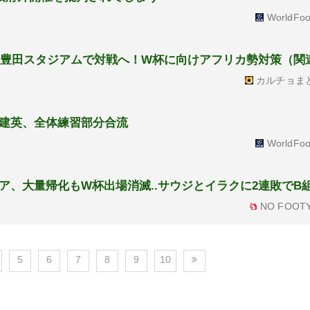
WorldFoo
日に豊田スタジアムで対戦へ！W杯に向けアフリカ勢対策（関
カルチョま
建英、全体練習部分合流
WorldFoo
ア、大量帰化もW杯出場消滅..サウジとイラクに2連敗でB
NO FOOTY
5
6
7
8
9
10