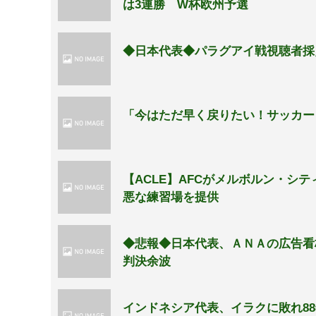
は3連勝 W杯欧州予選
◆日本代表◆パラグアイ戦視聴者採
「今はただ早く戻りたい！サッカー
【ACLE】AFCがメルボルン・
悪な練習場を提供
◆悲報◆日本代表、ＡＮＡの広告看
判決余波
インドネシア代表、イラクに敗れ8