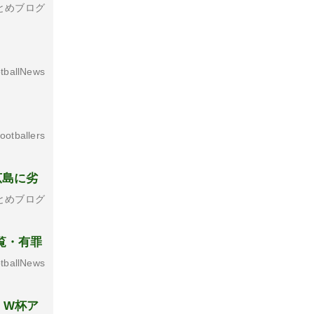
とめブログ
tballNews
otballers
広島に劣
とめブログ
覧・有罪
tballNews
 W杯ア