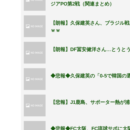
ジアPO第2戦（関連まとめ）
【朗報】久保建英さん、ブラジル戦
ｗｗ
【朗報】DF冨安健洋さん…とうと
◆悲報◆久保建英の「0-5で韓国
【悲報】J1鹿島、サポーター熱が
◆悲報◆FC大阪、FC琉球サポに