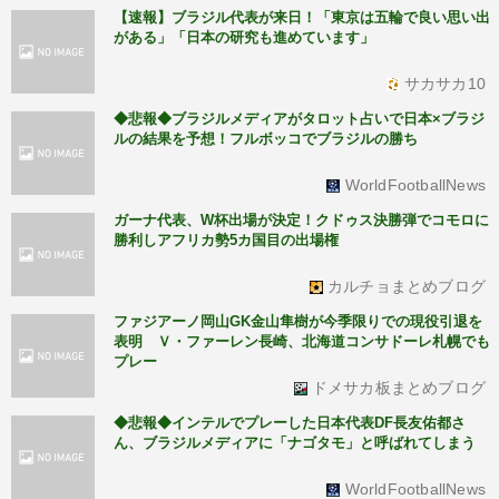
【速報】ブラジル代表が来日！「東京は五輪で良い思い出
がある」「日本の研究も進めています」
サカサカ10
◆悲報◆ブラジルメディアがタロット占いで日本×ブラジ
ルの結果を予想！フルボッコでブラジルの勝ち
WorldFootballNews
ガーナ代表、W杯出場が決定！クドゥス決勝弾でコモロに
勝利しアフリカ勢5カ国目の出場権
カルチョまとめブログ
ファジアーノ岡山GK金山隼樹が今季限りでの現役引退を
表明 Ｖ・ファーレン長崎、北海道コンサドーレ札幌でも
プレー
ドメサカ板まとめブログ
◆悲報◆インテルでプレーした日本代表DF長友佑都さ
ん、ブラジルメディアに「ナゴタモ」と呼ばれてしまう
WorldFootballNews