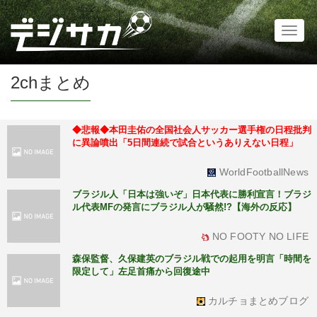
Toggl
naviga
2chまとめ
◆悲報◆本田圭佑の全国社会人サッカー選手権の日程批判
に異論噴出「5日間連続で試合というありえない日程」
WorldFootballNews
ブラジル人「日本は強いぞ」日本代表に勝利宣言！ブラジ
ル代表MFの発言にブラジル人が騒然!?【海外の反応】
NO FOOTY NO LIFE
森保監督、久保建英のブラジル戦での起用を明言「時間を
限定して」左足首痛から回復途中
カルチョまとめブログ