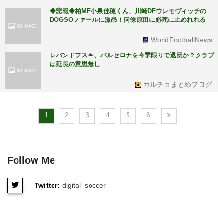
◆悲報◆柏MF小泉佳穂くん、川崎DFウレモヴィッチの
DOGSOファールに激昂！同僚原田に必死に止めれれる
WorldFootballNews
レバンドフスキ、バルセロナを今季限りで退団か？クラブ
は延長の意思無し
カルチョまとめブログ
1
2
3
4
5
6
Follow Me
Twitter:
digital_soccer