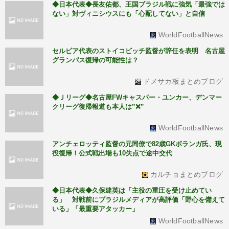
◆日本代表◆長友佑都、王国ブラジル戦に強気「最強では
ない」対ヴィニシウスにも「心配してない」と自信
WorldFootballNews
セルビア代表のストイコビッチ監督が辞任を表明 名古屋
グランパス復帰の可能性は？
ドメサカ板まとめブログ
◆Ｊリーグ◆名古屋FWキャスパー・ユンカー、デンマー
クリーグ復帰報道も本人は”❌”
WorldFootballNews
アンチェロッティ監督の元同僚で82歳GKボランガ氏、現
役復帰！公式戦出場も10失点で途中交代
カルチョまとめブログ
◆日本代表◆久保建英は「主役の重圧を受け止めてい
る」 対戦前にブラジルメディアが高評価「野心を備えて
いる」「最重要アタッカー」
WorldFootballNews