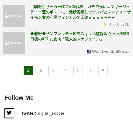
【朗報】サッカーU17日本代表、ガチで強い…マギージェ
ラニー蓮のポストに、元砂晏翔仁ウデンバとメンディーサ
イモン友の守備フィジカルで圧倒ｗｗｗｗｗｗｗ
サカサカ10
◆悲報◆サンフレッチェ広島スキッベ監督ルヴァン決勝3
日後のACLに皮肉「殺人的スケジュール」
WorldFootballNews
1
2
3
4
5
6
Follow Me
Twitter:
digital_soccer