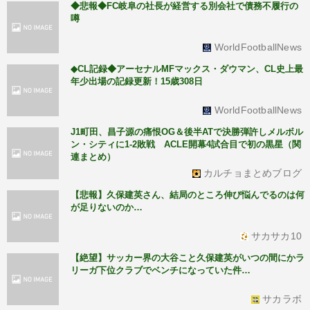
◆悲報◆FC岐阜の社長が経営する別会社で債務不履行の
噂
WorldFootballNews
◆CL記録◆アーセナルMFマックス・ダウマン、CL史上最
年少出場の記録更新！15歳308日
WorldFootballNews
J1町田、昌子源の痛恨OG＆後半ATで決勝弾許しメルボル
ン・シティに1-2敗戦 ACLE開幕4試合目で初の黒星（関
連まとめ）
カルチョまとめブログ
【悲報】久保建英さん、結局のところ伸び悩んでるのは何
が足りないのか…
サカサカ10
【絶望】サッカー界の大谷こと久保建英がいつの間にかラ
リーガ下位クラブでベンチになっていた件…
サカラボ