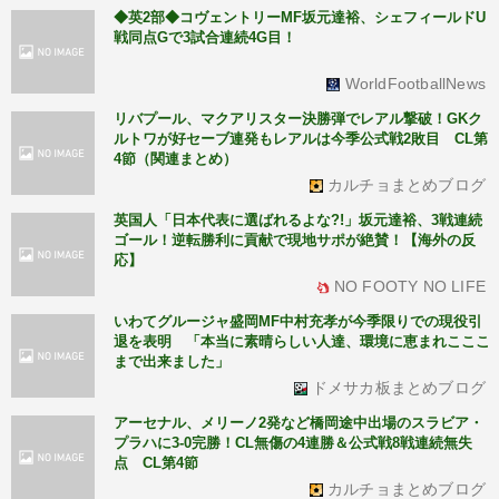
◆英2部◆コヴェントリーMF坂元達裕、シェフィールドU
戦同点Gで3試合連続4G目！
WorldFootballNews
リバプール、マクアリスター決勝弾でレアル撃破！GKク
ルトワが好セーブ連発もレアルは今季公式戦2敗目 CL第
4節（関連まとめ）
カルチョまとめブログ
英国人「日本代表に選ばれるよな?!」坂元達裕、3戦連続
ゴール！逆転勝利に貢献で現地サポが絶賛！【海外の反
応】
NO FOOTY NO LIFE
いわてグルージャ盛岡MF中村充孝が今季限りでの現役引
退を表明 「本当に素晴らしい人達、環境に恵まれこここ
まで出来ました」
ドメサカ板まとめブログ
アーセナル、メリーノ2発など橋岡途中出場のスラビア・
プラハに3-0完勝！CL無傷の4連勝＆公式戦8戦連続無失
点 CL第4節
カルチョまとめブログ