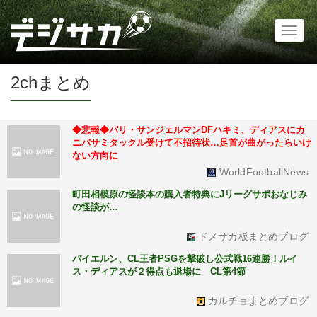
Toggl
naviga
2chまとめ
◆悲報◆パリ・サンジェルマンDFハキミ、ディアスにカ
ニバサミタックル受けて不招待状…足首が曲がったらいけ
ない方向に
WorldFootballNews
町田相模原の怪談本の購入者特典にJリーグサポおなじみ
の怪談が…
ドメサカ板まとめブログ
バイエルン、CL王者PSGを撃破し公式戦16連勝！ルイ
ス・ディアスが２得点も退場に CL第4節
カルチョまとめブログ