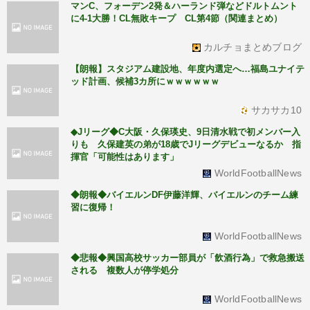
マンC、フォーデン2発＆ハーランド弾などドルトムント
に4-1大勝！CL無敗キープ CL第4節（関連まとめ）
カルチョまとめブログ
【朗報】スタジアム建設地、年度内選定へ…福島ユナイテ
ッド計画、候補3カ所にｗｗｗｗｗｗ
サカサカ10
◆Jリーグ◆C大阪・久保瑛史、9日清水戦で初メンバー入
りも 久保建英の弟が18歳でJリーグデビューなるか 指
揮官「可能性はあります」
WorldFootballNews
◆朗報◆バイエルンDF伊藤洋輝、バイエルンのチーム練
習に復帰！
WorldFootballNews
◆悲報◆興国高校サッカー部員が「飲酒行為」で救急搬送
される 複数人が停学処分
WorldFootballNews