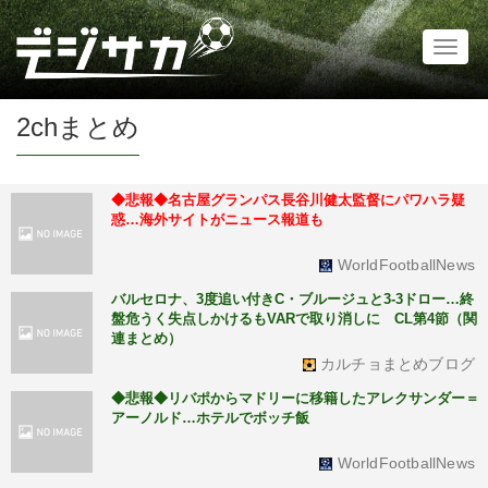
Toggl
naviga
2chまとめ
◆悲報◆名古屋グランパス長谷川健太監督にパワハラ疑
惑…海外サイトがニュース報道も
WorldFootballNews
バルセロナ、3度追い付きC・ブルージュと3-3ドロー…終
盤危うく失点しかけるもVARで取り消しに CL第4節（関
連まとめ）
カルチョまとめブログ
◆悲報◆リバポからマドリーに移籍したアレクサンダー＝
アーノルド…ホテルでボッチ飯
WorldFootballNews