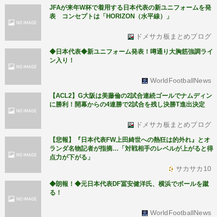
JFAが来年W杯で着用する日本代表の新ユニフォームを発
表 コンセプトは「HORIZON（水平線）」
ドメサカ板まとめブログ
◆日本代表◆新ユニフォーム発表！噂通り大胸筋強調ライ
ン入り！
WorldFootballNews
【ACL2】G大阪は美藤倫の2試合連続ゴールでナムディン
に勝利！開幕からの4連勝で2試合を残し決勝T進出決定
ドメサカ板まとめブログ
【悲報】『日本代表FW上田綺世への熱狂は的外れ』とオ
ランダ名物記者が指摘…「対戦相手のレベルが上がると得
点力が下がる」
サカサカ10
◆朗報！◆元日本代表DF冨安健洋氏、横浜でボールを蹴
る！
WorldFootballNews