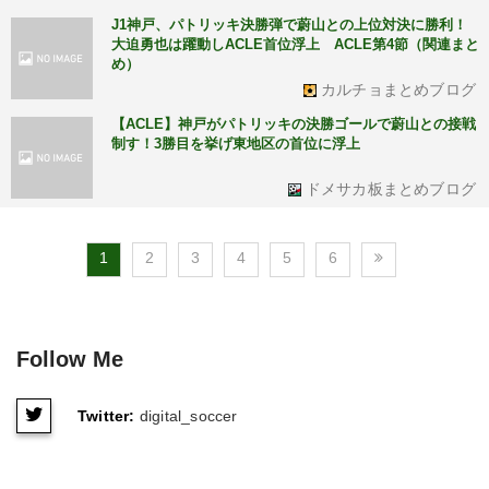
J1神戸、パトリッキ決勝弾で蔚山との上位対決に勝利！
大迫勇也は躍動しACLE首位浮上 ACLE第4節（関連まと
め）
カルチョまとめブログ
【ACLE】神戸がパトリッキの決勝ゴールで蔚山との接戦
制す！3勝目を挙げ東地区の首位に浮上
ドメサカ板まとめブログ
1
2
3
4
5
6
Follow Me
Twitter:
digital_soccer