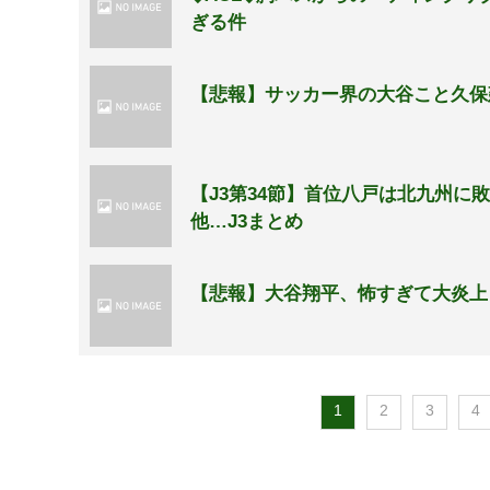
ぎる件
【悲報】サッカー界の大谷こと久保
【J3第34節】首位八戸は北九州に
他…J3まとめ
【悲報】大谷翔平、怖すぎて大炎上
1
2
3
4