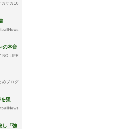
カサカ10
信
tballNews
ンの本音
 NO LIFE
とめブログ
得を狙
tballNews
破し「強