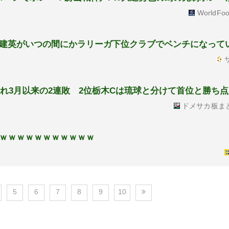
WorldFoo
建英がいつの間にかラリーガ下位クラブでベンチになって
サ
敗れ3月以来の2連敗 2位栃木Cは琉球と分けて首位と勝ち
ドメサカ板ま
ｗｗｗｗｗｗｗｗｗｗｗ
5
6
7
8
9
10