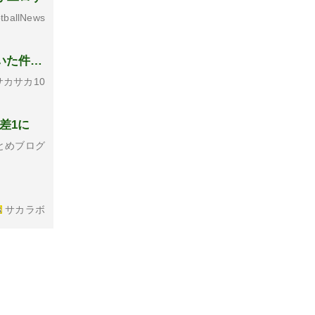
tballNews
いた件…
カサカ10
点差1に
とめブログ
サカラボ