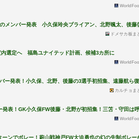
WorldFoo
杯のメンバー発表 小久保玲央ブライアン、北野颯太、後藤
ドメサカ板ま
度内選定へ 福島ユナイテッド計画、候補3カ所に
WorldFoo
バー発表！小久保、北野、後藤の3選手初招集、遠藤航ら
カルチョま
バー発表！GK小久保FW後藤・北野が初招集！三笘・守田は
WorldFoo
リターンでボレー！蔚山戦神戸FW大迫勇也の幻の先制ボレー