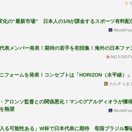
サ
的変化の“最新市場” 日本人の1/8が課金するスポーツ有料配
WorldFoo
代表メンバー発表！期待の若手を初招集！海外の日本ファ
NO FOOTY
フォームを発表！コンセプトは「HORIZON（水平線）」
カルチョま
ビ・アロンソ監督との関係悪化！マンCグアルディオラが獲
を熱望
WorldFoo
入る可能性ある」W杯で日本代表に期待 母国ブラジル撃