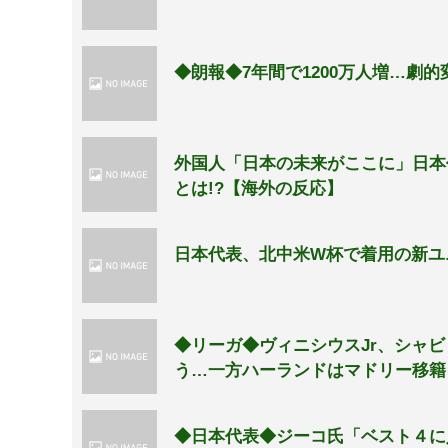
◆朗報◆7年間で1200万人増…劇
外国人「日本の未来がここに」日本
とは!?【海外の反応】
日本代表、北中米W杯で着用の新ユニ
◆リーガ◆ヴィニシウスJr、シャ
う…一方ハーランドはマドリー移籍
◆日本代表◆ジーコ氏「ベスト４に